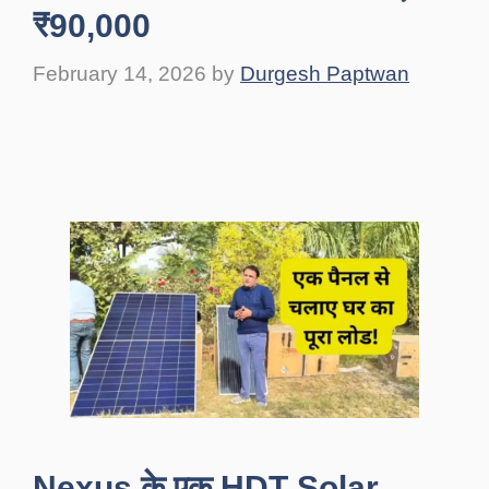
₹90,000
February 14, 2026
by
Durgesh Paptwan
Nexus के एक HDT Solar