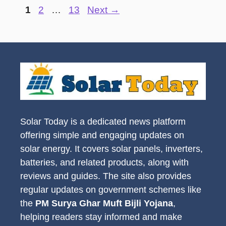
Page
Page
Page
1
2
…
13
Next
→
Solar Today is a dedicated news platform
offering simple and engaging updates on
solar energy. It covers solar panels, inverters,
batteries, and related products, along with
reviews and guides. The site also provides
regular updates on government schemes like
the
PM Surya Ghar Muft Bijli Yojana
,
helping readers stay informed and make